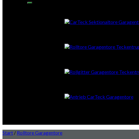
Sektionaltore
Rolltore
Rollgitter
Antrieb & Zubehör
Smart Home – Fernsteuerung
Start
/
Rolltore Garagentore