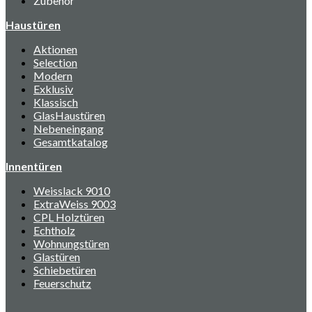
Zubehör
Haustüren
Aktionen
Selection
Modern
Exklusiv
Klassisch
GlasHaustüren
Nebeneingang
Gesamtkatalog
Innentüren
Weisslack 9010
ExtraWeiss 9003
CPL Holztüren
Echtholz
Wohnungstüren
Glastüren
Schiebetüren
Feuerschutz