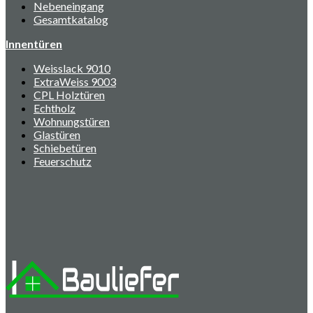
Nebeneingang
Gesamtkatalog
Innentüren
Weisslack 9010
ExtraWeiss 9003
CPL Holztüren
Echtholz
Wohnungstüren
Glastüren
Schiebetüren
Feuerschutz