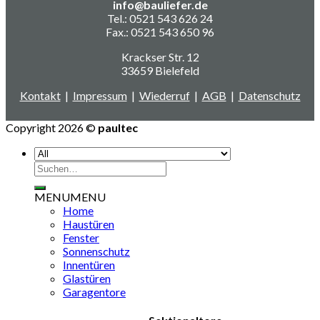
info@bauliefer.de
Tel.: 0521 543 626 24
Fax.: 0521 543 650 96
Krackser Str. 12
33659 Bielefeld
Kontakt
|
Impressum
|
Wiederruf
|
AGB
|
Datenschutz
Copyright 2026 ©
paultec
Suchen
nach:
MENU
MENU
Home
Haustüren
Fenster
Sonnenschutz
Innentüren
Glastüren
Garagentore