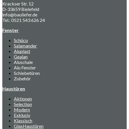
Krackser Str. 12
D-33659 Bielefeld
info@bauliefer.de
Tel.: 0521 543 626 24
Fenster
Schüco
Salamander
Aluplast
Gealan
Aluschale
Alu Fenster
Schiebetüren
Zubehör
Haustüren
Aktionen
Selection
Modern
Exklusiv
Klassisch
GlasHaustüren